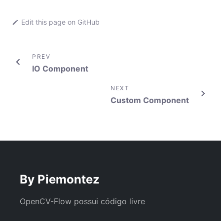
Edit this page on
GitHub
PREV
IO Component
NEXT
Custom Component
By Piemontez
OpenCV-Flow possui código livre