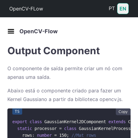
PT
OpenCV-FLow
EN
OpenCV-Flow
Output Component
O componente de saída permite criar um nó com
apenas uma saída.
Abaixo está o componente criado para fazer um
Kernel Gaussiano a partir da biblioteca opencv.js.
Copy
export
class
GaussianKernel2DComponent
extends
CVFO
static
 processor 
=
class
GaussianKernelProcessor
    rows
:
number
=
150
;
//Mat rows