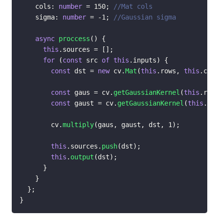
    cols
:
number
=
150
;
//Mat cols
    sigma
:
number
=
-
1
;
//Gaussian sigma
async
proccess
(
)
{
this
.
sources 
=
[
]
;
for
(
const
 src 
of
this
.
inputs
)
{
const
 dst 
=
new
cv
.
Mat
(
this
.
rows
,
this
.
cols
const
 gaus 
=
 cv
.
getGaussianKernel
(
this
.
rows
const
 gaust 
=
 cv
.
getGaussianKernel
(
this
.
col
        cv
.
multiply
(
gaus
,
 gaust
,
 dst
,
1
)
;
this
.
sources
.
push
(
dst
)
;
this
.
output
(
dst
)
;
}
}
}
;
}